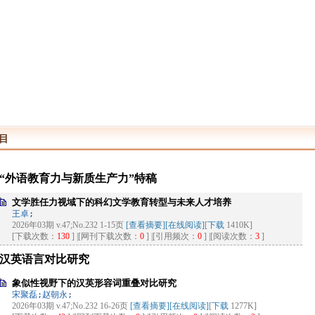
目
“外语教育力与新质生产力”特稿
文学胜任力视域下的科幻文学教育转型与未来人才培养
王卓;
2026年03期 v.47;No.232 1-15页
[查看摘要]
[在线阅读]
[
下载
1410K]
[下载次数：
130
] |[网刊下载次数：
0
] |[引用频次：
0
] |[阅读次数：
3
]
汉英语言对比研究
象似性视野下的汉英形容词重叠对比研究
宋聚磊;赵朝永;
2026年03期 v.47;No.232 16-26页
[查看摘要]
[在线阅读]
[
下载
1277K]