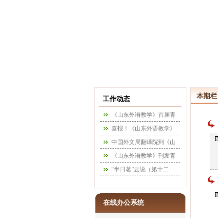
本期栏
工作动态
《山东外语教学》首届青
年编委会招募公告
喜报！《山东外语教学》
[2025-09-24]
首次入选CSSCI（2025－
中国外文局翻译院到《山
[2025-08-17]
2026）扩展版来源期刊
东外语教学》编辑部参观
《山东外语教学》刊发青
[2025-05-26]
指导
年学者文章入选“齐鲁报刊
“半日茗”云说（第十二
[2025-05-21]
名篇”名单
期）：从工具理性到诗性
[2025-05-21]
智慧：文学如何重塑外语
在线办公系统
教育的价值维度？