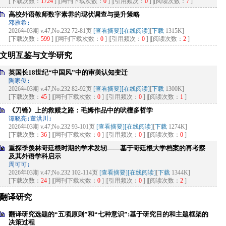
[下载次数：
1724
] |[网刊下载次数：
0
] |[引用频次：
0
] |[阅读次数：
7
]
高校外语教师数字素养的现状调查与提升策略
邓雁希;
2026年03期 v.47;No.232 72-81页
[查看摘要]
[在线阅读]
[
下载
1315K]
[下载次数：
599
] |[网刊下载次数：
0
] |[引用频次：
0
] |[阅读次数：
2
]
文明互鉴与文学研究
英国长18世纪“中国风”中的审美认知变迁
陶家俊;
2026年03期 v.47;No.232 82-92页
[查看摘要]
[在线阅读]
[
下载
1300K]
[下载次数：
45
] |[网刊下载次数：
0
] |[引用频次：
0
] |[阅读次数：
1
]
《刀锋》上的救赎之路：毛姆作品中的吠檀多哲学
谭晓亮;董洪川;
2026年03期 v.47;No.232 93-101页
[查看摘要]
[在线阅读]
[
下载
1274K]
[下载次数：
36
] |[网刊下载次数：
0
] |[引用频次：
0
] |[阅读次数：
0
]
重探季羡林哥廷根时期的学术发轫——基于哥廷根大学档案的再考察
及其外语学科启示
周可可;
2026年03期 v.47;No.232 102-114页
[查看摘要]
[在线阅读]
[
下载
1344K]
[下载次数：
24
] |[网刊下载次数：
0
] |[引用频次：
0
] |[阅读次数：
2
]
翻译研究
翻译研究选题的“五项原则”和“七种意识”:基于研究目的和主题框架的
决策过程