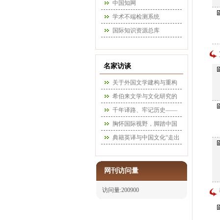
中国知网
学术不端检测系统
国际知识资源总库
名家访谈
关于外国文学建构与重构
的思考——李维屏教授访
希伯来文学与文化研究的
谈录
思想和路径——王立新教
千年译路、牢记历史——
授访谈录
穆雷教授访谈录
胸怀国际视野，脚踏中国
实际，提升理论自觉——
典籍英译与中国文化“走出
王文斌教授访谈录
去”——汪榕培教授访谈录
网刊访问量
访问量:200900