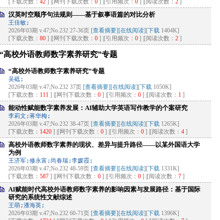
[下载次数：
42
] |[网刊下载次数：
0
] |[引用频次：
0
] |[阅读次数：
2
]
汉英时空顺序句法规则——基于叙事语篇的对比分析
王佳敏;
2026年03期 v.47;No.232 27-36页
[查看摘要]
[在线阅读]
[
下载
1404K]
[下载次数：
80
] |[网刊下载次数：
0
] |[引用频次：
0
] |[阅读次数：
2
]
“高校外语教师数字素养研究”专题
“高校外语教师数字素养研究”专题
吴砥;
2026年03期 v.47;No.232 37页
[查看摘要]
[在线阅读]
[
下载
1050K]
[下载次数：
111
] |[网刊下载次数：
0
] |[引用频次：
0
] |[阅读次数：
1
]
能动性赋能数字素养发展：AI辅助大学英语写作教学的个案研究
李莉文;蒋华梅;
2026年03期 v.47;No.232 38-47页
[查看摘要]
[在线阅读]
[
下载
1265K]
[下载次数：
1420
] |[网刊下载次数：
0
] |[引用频次：
0
] |[阅读次数：
4
]
高校外语教师数字素养的现状、差异与提升路径——以某外国语大学
为例
王济军;修永富;尚春瑞;李媛霞;
2026年03期 v.47;No.232 48-59页
[查看摘要]
[在线阅读]
[
下载
1331K]
[下载次数：
587
] |[网刊下载次数：
0
] |[引用频次：
0
] |[阅读次数：
7
]
AI赋能时代高校外语教师数字素养的影响因素与发展路径：基于国际
研究的系统性文献综述
王萌;潘海英;
2026年03期 v.47;No.232 60-71页
[查看摘要]
[在线阅读]
[
下载
1396K]